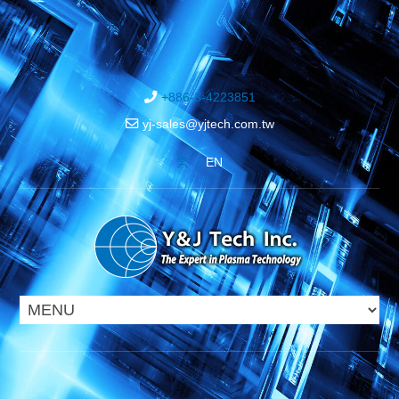
+886-3-4223851
yj-sales@yjtech.com.tw
繁
EN